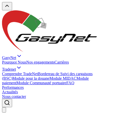
GasyNet
Pourquoi Nous
Nos engagements
Carrières
Tradenet
Comprendre TradeNet
Bordereau de Suivi des cargaisons
(BSC)
Module pour la douane
Module MIDAC
Module
paiement
Module Communauté portuaire
FAQ
Performances
Actualités
Nous contacter