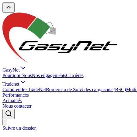
GasyNet
Pourquoi Nous
Nos engagements
Carrières
Tradenet
Comprendre TradeNet
Bordereau de Suivi des cargaisons (BSC)
Modul
Performances
Actualités
Nous contacter
Suivre un dossier