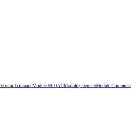
e pour la douane
Module MIDAC
Module paiement
Module Communaut