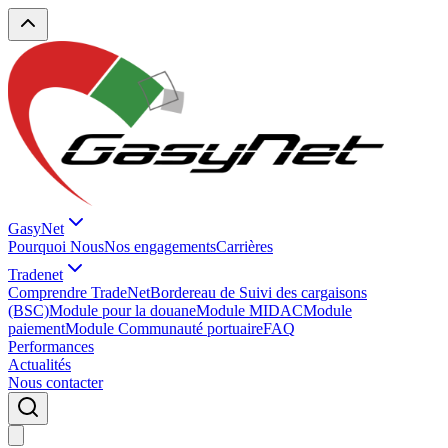
GasyNet
Pourquoi Nous
Nos engagements
Carrières
Tradenet
Comprendre TradeNet
Bordereau de Suivi des cargaisons
(BSC)
Module pour la douane
Module MIDAC
Module
paiement
Module Communauté portuaire
FAQ
Performances
Actualités
Nous contacter