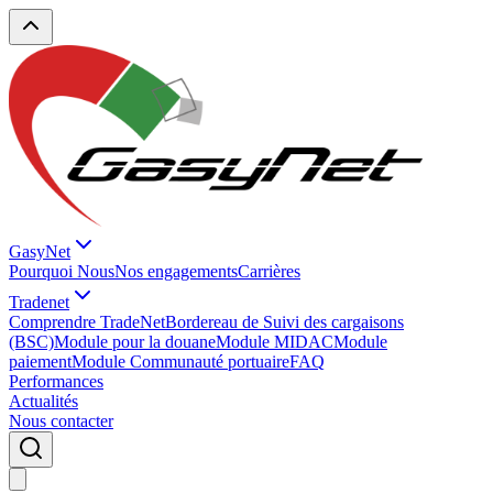
GasyNet
Pourquoi Nous
Nos engagements
Carrières
Tradenet
Comprendre TradeNet
Bordereau de Suivi des cargaisons
(BSC)
Module pour la douane
Module MIDAC
Module
paiement
Module Communauté portuaire
FAQ
Performances
Actualités
Nous contacter