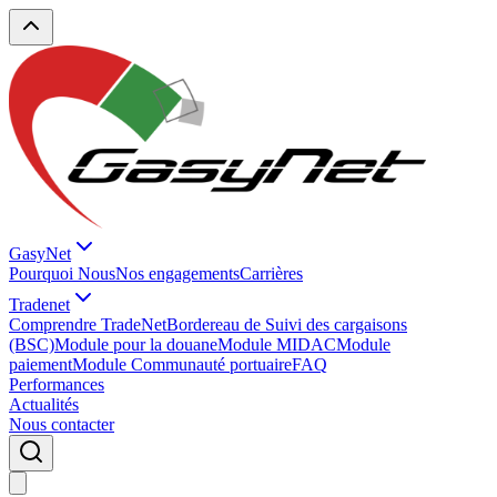
GasyNet
Pourquoi Nous
Nos engagements
Carrières
Tradenet
Comprendre TradeNet
Bordereau de Suivi des cargaisons
(BSC)
Module pour la douane
Module MIDAC
Module
paiement
Module Communauté portuaire
FAQ
Performances
Actualités
Nous contacter