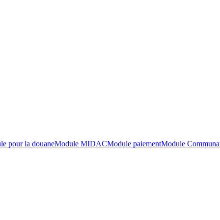
e pour la douane
Module MIDAC
Module paiement
Module Communaut