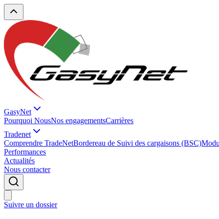
GasyNet
Pourquoi Nous
Nos engagements
Carrières
Tradenet
Comprendre TradeNet
Bordereau de Suivi des cargaisons (BSC)
Modul
Performances
Actualités
Nous contacter
Suivre un dossier