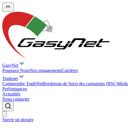
GasyNet
Pourquoi Nous
Nos engagements
Carrières
Tradenet
Comprendre TradeNet
Bordereau de Suivi des cargaisons (BSC)
Modul
Performances
Actualités
Nous contacter
Suivre un dossier