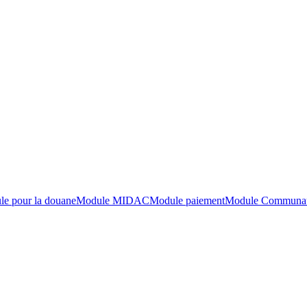
e pour la douane
Module MIDAC
Module paiement
Module Communaut