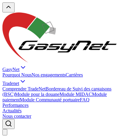
GasyNet
Pourquoi Nous
Nos engagements
Carrières
Tradenet
Comprendre TradeNet
Bordereau de Suivi des cargaisons
(BSC)
Module pour la douane
Module MIDAC
Module
paiement
Module Communauté portuaire
FAQ
Performances
Actualités
Nous contacter