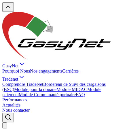
GasyNet
Pourquoi Nous
Nos engagements
Carrières
Tradenet
Comprendre TradeNet
Bordereau de Suivi des cargaisons
(BSC)
Module pour la douane
Module MIDAC
Module
paiement
Module Communauté portuaire
FAQ
Performances
Actualités
Nous contacter