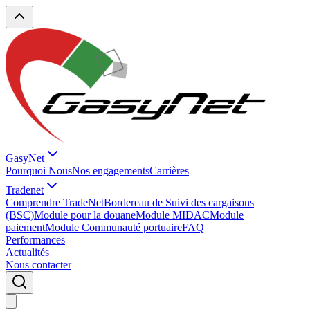
GasyNet
Pourquoi Nous
Nos engagements
Carrières
Tradenet
Comprendre TradeNet
Bordereau de Suivi des cargaisons
(BSC)
Module pour la douane
Module MIDAC
Module
paiement
Module Communauté portuaire
FAQ
Performances
Actualités
Nous contacter