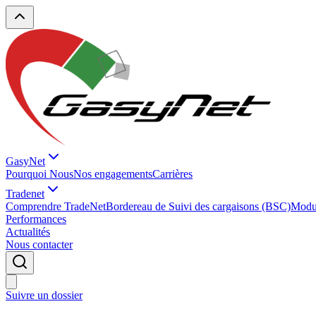
GasyNet
Pourquoi Nous
Nos engagements
Carrières
Tradenet
Comprendre TradeNet
Bordereau de Suivi des cargaisons (BSC)
Modul
Performances
Actualités
Nous contacter
Suivre un dossier