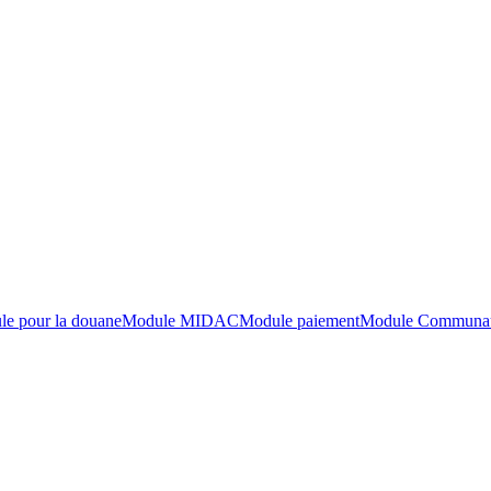
e pour la douane
Module MIDAC
Module paiement
Module Communaut