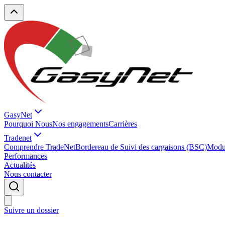
GasyNet
Pourquoi Nous
Nos engagements
Carrières
Tradenet
Comprendre TradeNet
Bordereau de Suivi des cargaisons (BSC)
Modul
Performances
Actualités
Nous contacter
Suivre un dossier