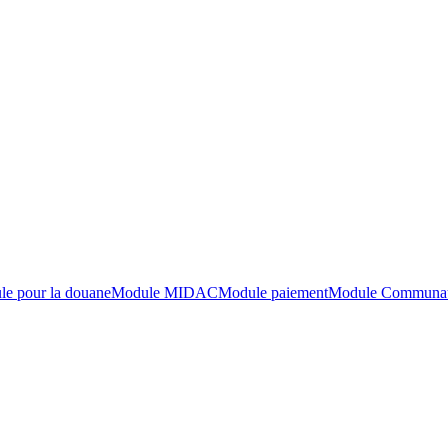
e pour la douane
Module MIDAC
Module paiement
Module Communaut